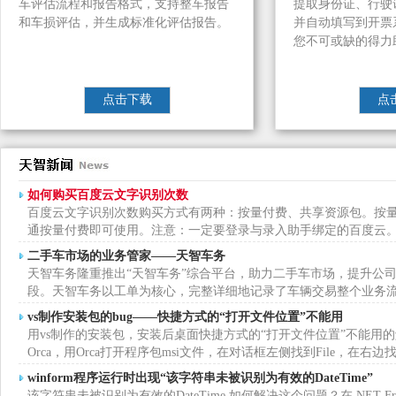
车评估流程和报告格式，支持整车报告
提取身份证、行驶
和车损评估，并生成标准化评估报告。
并自动填写到开票
您不可或缺的得力
点击下载
点
如何购买百度云文字识别次数
百度云文字识别次数购买方式有两种：按量付费、共享资源包。按
通按量付费即可使用。注意：一定要登录与录入助手绑定的百度云
二手车市场的业务管家——天智车务
天智车务隆重推出“天智车务”综合平台，助力二手车市场，提升公
段。天智车务以工单为核心，完整详细地记录了车辆交易整个业务
vs制作安装包的bug——快捷方式的“打开文件位置”不能用
用vs制作的安装包，安装后桌面快捷方式的“打开文件位置”不能用
Orca，用Orca打开程序包msi文件，在对话框左侧找到File，在右
winform程序运行时出现“该字符串未被识别为有效的DateTime”
该字符串未被识别为有效的DateTime,如何解决这个问题？在.NET Fram